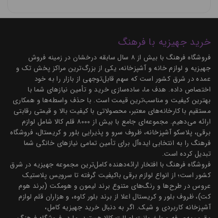
را به صورت سازمان‌دهی شده نگهداری کنید و دسترسی سریع به
آنها داشته باشید.
بهترین 
لوازم شستشو و نظافت
 را در فروشگاه فرهنگ پیدا کنید 
. 
خرید جهیزیه با فرهنگ
فروشگاه فرهنگ با بیش از ۸ سال سابقه درخشان در زمینه فروش
جهیزیه و لوازم خانه و آشپزخانه، یکی از بزرگ‌ترین مراکز پخش تک و
این وسیله‌ها معمولاً از مواد مختلفی مانند چوب، پلاستیک، شیشه
عمده در شرق کشور است که سهم قابل‌توجهی از بازار را به خود
یا فلز ساخته می‌شوند و می‌توانند شامل ویژگی‌هایی نظیر درب‌های
اختصاص داده. هدف ما، ساده‌سازی خرید و تأمین نیازهای شما با
قابل قفل، طراحی‌های مدرن یا ساده، و حتی قابلیت تنظیم ارتفاع
بهترین کیفیت و مناسب‌ترین قیمت است. با حذف واسطه‌ها و همکاری
باشند. در بازار برخی از نظم‌دهنده‌ها برای آشپزخانه‌های مدرن به
مستقیم با کارخانه‌های معتبر، محصولاتی با کیفیت بالا و قیمتی رقابتی
صورت شیک و هماهنگ با دکور منزل طراحی شده‌اند.
ارائه می‌دهیم. مجموعه‌ای جامع با بیش از ۸۰۰۰ قلم کالا شامل لوازم
نظم دهنده اکرولیک لیمون
برقی، پلاسکو آشپزخانه، ظروف سرو و پذیرایی بلور و کریستال، فروشگاه
فرهنگ را به انتخابی ایده‌آل برای تأمین تمامی نیازهای خانگی شما
نظم‌دهنده اکرولیک لیمون یکی از محصولات برند لیمون است که
تبدیل کرده است.
برای نظم‌دهی و نگهداری اشیاء مختلف طراحی شده است. این
فروشگاه فرهنگ با افتخار ارائه‌دهنده کامل‌ترین مجموعه جهیزیه در شرق
محصول معمولاً از جنس اکرولیک شفاف و مقاوم ساخته می‌شود که
کشور است؛ از انواع لوازم برقی باکیفیت گرفته تا سرویس پلاستیک
به دلیل ویژگی‌های شفاف و سبک بودن، محبوب است.
عروس در طرح‌ها و رنگ‌های متنوع برند لیمون و هومکت (برند هوم
نظم‌دهنده‌های اکرولیک لیمون اغلب به صورت کشوهایی با طراحی
کت)، ظروف بلور و کریستال اعلا از برند بلور کاوه، و هزاران قلم لوازم
مدرن و ساده عرضه می‌شوند که می‌توانند برای نگهداری انواع
آشپزخانه کاربردی و شیک. اگر به دنبال خرید جهیزیه کامل،
اقلام مانند لوازم آرایشی، ادویه‌جات، لوازم تحریر و دیگر اشیاء