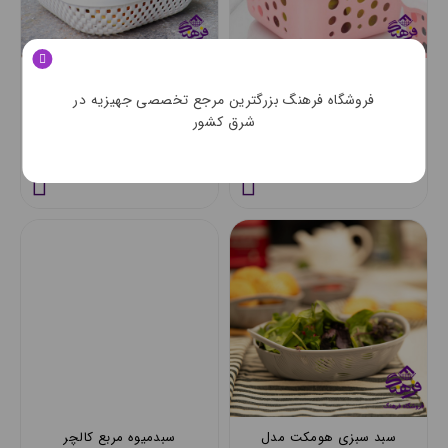
سبد مربع گل یخ ایده ال
سبد زیباسازان مدل هرمس
3169
سایز 16
فروشگاه فرهنگ بزرگترین مرجع تخصصی جهیزیه در
شرق کشور
80,000 تومان
114,000 تومان
سبد سبزی هومکت مدل
سبدمیوه مربع کالچر