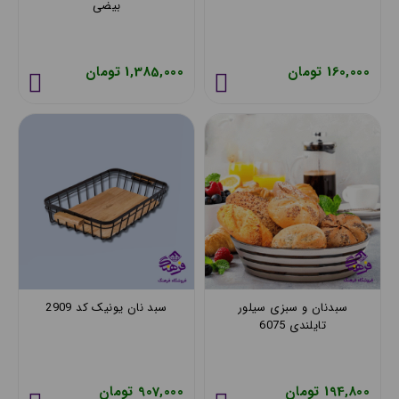
بیضی
160,000 تومان
1,385,000 تومان
سبدنان و سبزی سیلور
سبد نان یونیک کد 2909
تایلندی 6075
194,800 تومان
907,000 تومان