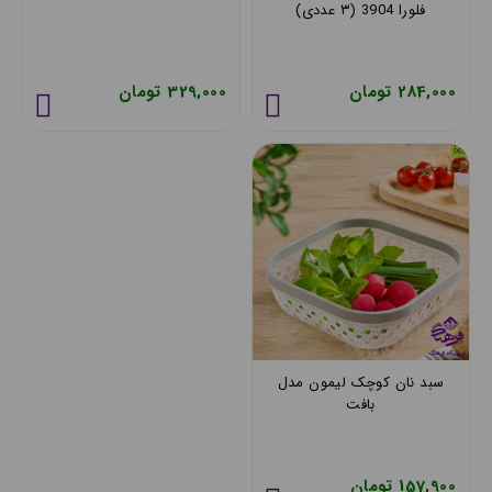
فلورا 3904 (۳ عددی)
284,000 تومان
329,000 تومان
سبد نان کوچک لیمون مدل
بافت
157,900 تومان