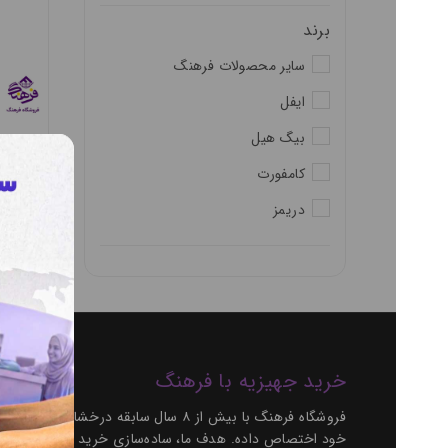
برند
سایر محصولات فرهنگ
ایفل
بیگ هیل
خوشبو کننده 
مدل ل
کامفورت
دریمز
219,912 تومان
خرید جهیزیه با فرهنگ
فروشگاه فرهنگ با بیش از ۸ سال سابقه درخشان 
خود اختصاص داده. هدف ما، ساده‌سازی خرید و تأمین نیازهای شما با