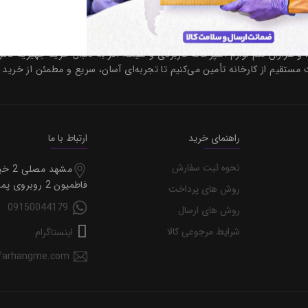
رقابتی ارائه می‌دهیم. مجموعه‌ای جامع با بیش از ۸۰۰۰ قلم کالا شامل لوازم برقی، پلاسکو آشپزخانه، ظروف سرو و پذ
 شرق کشور است؛ از انواع لوازم برقی باکیفیت گرفته تا سرویس پلاستیک عروس
ان قلم لوازم آشپزخانه کاربردی و شیک. اگر به دنبال خرید جهیزیه کامل، مقرون
ز کارخانه تأمین می‌کنیم تا تجربه‌ای آسان، سریع و مطمئن از خرید جهیزیه و 
راهنمای خرید
ارتباط با ما
نحوه ثبت سفارش
مشهد مصلی 2 خیابان
فاطمیون 2 روبروی پمپ گاز
روش های پرداخت
09150044179
روش های ارسال
شرایط مرجوعی کالا
اینستاگرام
sales@farhangme.com