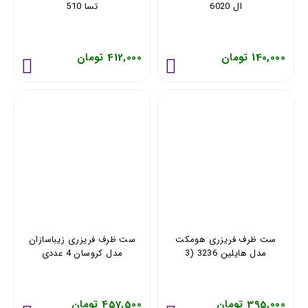
ال 6020
تسا 510
140,000 تومان
412,000 تومان
ست ظرف فريزری هومکت
ست ظرف فریزری زیباسازان
مدل هایلین 3236 (3
مدل کروسان 4 عددی
عددی)
35236
395,000 تومان
457,500 تومان