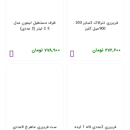
فریزری تترالاک 2سایز 300 .
ظرف مستطیل لیمون مدل
900میل کلیز
2.5 لیتر (3 عددی)
272,600 تومان
778,900 تومان
فریزری 2عددی لاله 1 ایده
ست فریزری ماهرخ 4عددی