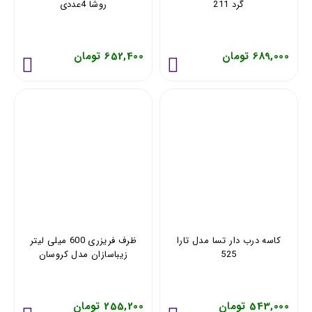
گرد 211
روشا 4عددی
689,000 تومان
652,400 تومان
کاسه درب دار تسا مدل تارا
ظرف فریزری 600 میلی لیتر
525
زیباسازان مدل کروسان
35241
543,000 تومان
255,200 تومان