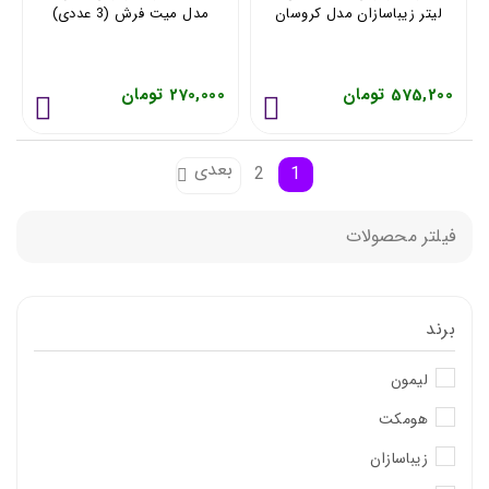
لیتر زیباسازان مدل کروسان
مدل میت فرش (3 عددی)
35239
575,200 تومان
270,000 تومان
بعدی
2
1
فیلتر محصولات
برند
لیمون
هومکت
زیباسازان