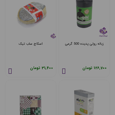
زباله رولی پدیده 500 گرمی
اسکاج ساب تیک
126,700 تومان
31,400 تومان