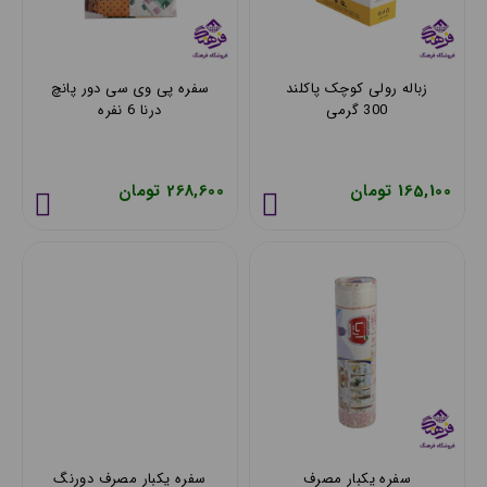
زباله رولی کوچک پاکلند
سفره پی وی سی دور پانچ
300 گرمی
درنا 6 نفره
165,100 تومان
268,600 تومان
سفره یکبار مصرف
سفره یکبار مصرف دورنگ