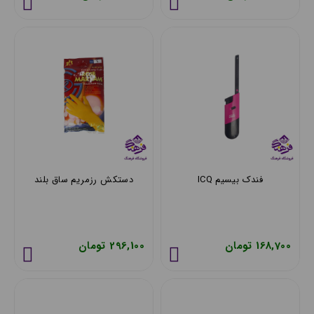
فندک بیسیم ICQ
دستکش رزمریم ساق بلند
168,700 تومان
296,100 تومان