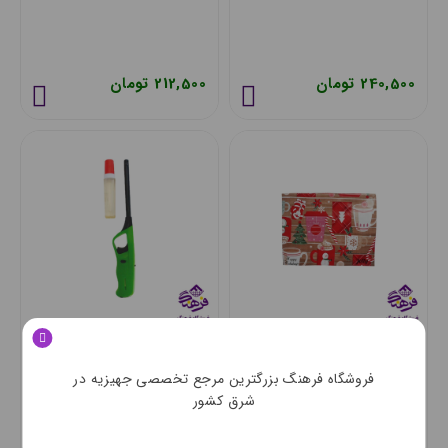
240,500 تومان
212,500 تومان
سفره درنا مدل پلیمری 8
فندک کپسول دار تنفگی دنیز
نفره
فروشگاه فرهنگ بزرگترین مرجع تخصصی جهیزیه در
شرق کشور
210,500 تومان
312,000 تومان