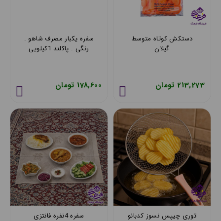
دستکش کوتاه متوسط
سفره یکبار مصرف شاهو .
گیلان
رنگی . پاکلند 1کیلویی
213,273 تومان
178,600 تومان
توری چیپس نسوز کدبانو
سفره 4نفره فانتزی