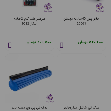
جارو پهن 40سانت مهسان
سرشیر بلند کرم 2حالته
20061
ابتکار 9082
540,400 تومان
204,500 تومان
یدک تی شانیل میکروفایبر
یدک تی پی وی دسته بلند