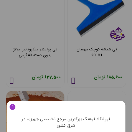
تی شیشه کوچک مهسان
تی پولیشر میکروفایبر ملانژ
20181
بدون دسته 40گرمی
HAM.E.M
185,600 تومان
137,500 تومان
فروشگاه فرهنگ بزرگترین مرجع تخصصی جهیزیه در
شرق کشور