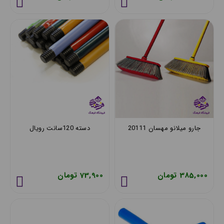
جارو میلانو مهسان 20111
دسته 120سانت رویال
385,000 تومان
73,900 تومان