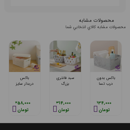
محصولات مشابه
محصولات مشابه کالاي انتخابي شما
باکس بدون
سبد فانتری
باکس
درب تسا
بزرگ
دربدار سایز
مدل اراز
اکسون مدل
2 اکسون
171
کیانا 1303
مدل
پالرموا1071
258,000
314,000
134,000
تومان
تومان
تومان