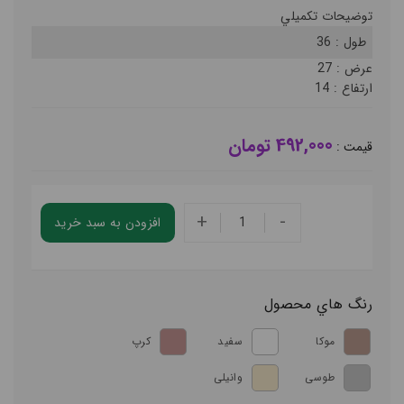
توضيحات تکميلي
طول :
36
عرض :
27
ارتفاع :
14
492,000 تومان
قيمت :
+
-
افزودن به سبد خريد
رنگ هاي محصول
موکا
سفید
کرپ
طوسی
وانیلی