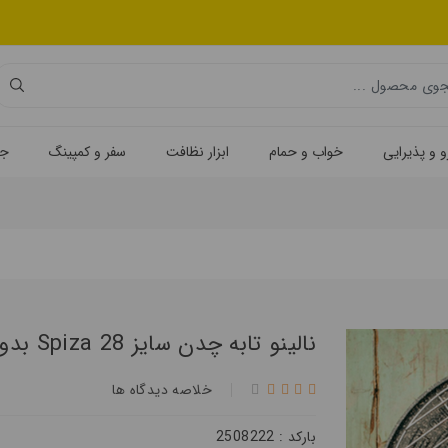
 و پذیرایی
خواب و حمام
ابزار نظافت
سفر و کمپینگ
جه
نالينو تابه چدن سایز Spiza 28 بدون درب
خلاصه ديدگاه ها
بارکد : 2508222