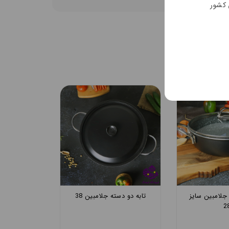
 کشور
جلامبین 54
تابه دو دسته جلامبین سایز
تابه دو دست
28