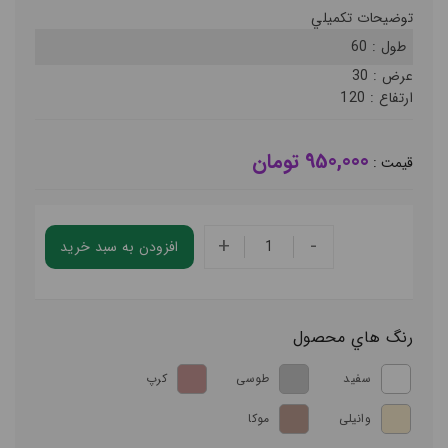
توضيحات تکميلي
طول :
60
عرض :
30
ارتفاع :
120
950,000 تومان
قيمت :
+
-
افزودن به سبد خريد
رنگ هاي محصول
سفید
طوسی
کرپ
وانیلی
موکا