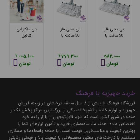
تی نخی فلز
تی نخی فلز
تی ماکارانی
50سانت با
50سانت با
شانیل
دسته کامل
دسته
مهسان
429
مهسان
20200
20104
1,005,100
1,779,300
582,000
تومان
تومان
تومان
خرید جهیزیه با فرهنگ
فروشگاه فرهنگ با بیش از ۸ سال سابقه درخشان در زمینه فروش
جهیزیه و لوازم خانه و آشپزخانه، یکی از بزرگ‌ترین مراکز پخش تک و
عمده در شرق کشور است که سهم قابل‌توجهی از بازار را به خود
اختصاص داده. هدف ما، ساده‌سازی خرید و تأمین نیازهای شما با
بهترین کیفیت و مناسب‌ترین قیمت است. با حذف واسطه‌ها و همکاری
مستقیم با کارخانه‌های معتبر، محصولاتی با کیفیت بالا و قیمتی رقابتی