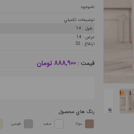
ناموجود
توضيحات تکميلي
طول :
14
عرض :
14
ارتفاع :
32
888,900 تومان
قيمت :
رنگ هاي محصول
موکا
سفید
طوسی