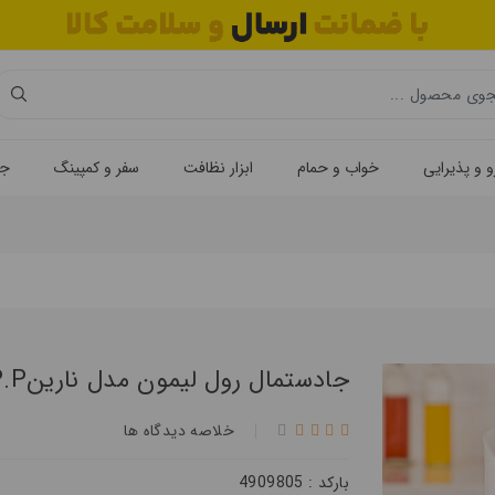
 و پذیرایی
خواب و حمام
ابزار نظافت
سفر و کمپینگ
جه
جادستمال رول لیمون مدل نارینP.P
خلاصه ديدگاه ها
بارکد : 4909805