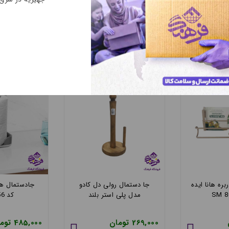
ره هانا ایده
جا دستمال رولی دل کادو
جادستمال هم
مدل پلی استر بلند
کد 660156
269,000 تومان
485,000 تومان