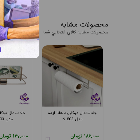
محصولات مشابه
محصولات مشابه کالاي انتخابي شما
ه هانا ایده
جادستمال دوکاربره هانا ایده
جادستمال دوکارب
مدل N 803
مدل SM 803
186,000 تومان
167,000 تومان