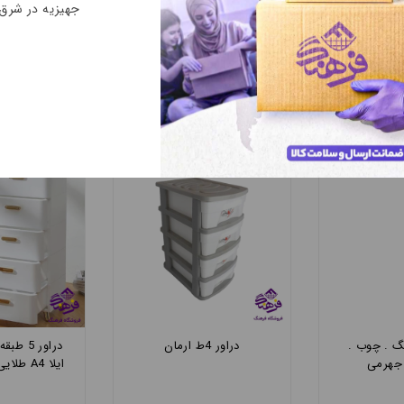
جهیزیه در شرق
مینی درآور تسا 4طبقه
دراور 4ط سنگ . چوب .
دراور 4ط ارمان
عروسکی جهرمی