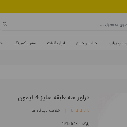
 و پذیرایی
خواب و حمام
ابزار نظافت
سفر و کمپینگ
جه
دراور سه طبقه سایز 4 لیمون
خلاصه ديدگاه ها
بارکد : 4915543