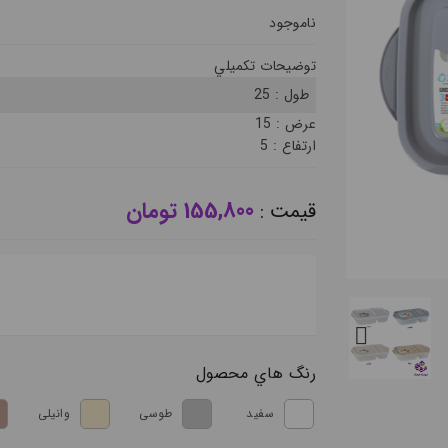
ناموجود
توضيحات تکميلي
طول :
25
عرض :
15
ارتفاع :
5
155,800 تومان
قيمت :
رنگ هاي محصول
سفید
طوسی
وانیلی