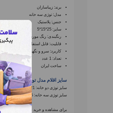
•
برند: زیباسازان
•
مدل: توژی سه خانه
•
جنس: پلاستیک
•
سایز:
25*15*5
•
رنگبندی: رنگ مورد نظر خود را در قس
•
قابلیت: قابل استفاده در فریزر و ماکر
•
کاربرد: سرو و نگهداری
تنقلات، شیرینی
•
تعداد: 1 عدد
•
ساخت ایران
سایز اقلام مدل توژی زیباسازان
سایز توژی دو خانه: 21*13*5
سایز توژی سه خانه: 25*15*5
برای مشاهده و خرید مدل
دوخانه توژی زی