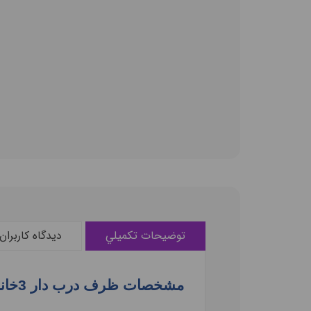
توضيحات تکميلي
ديدگاه کاربران
مشخصات ظرف درب دار 3خانه زیباسازان مدل توژی