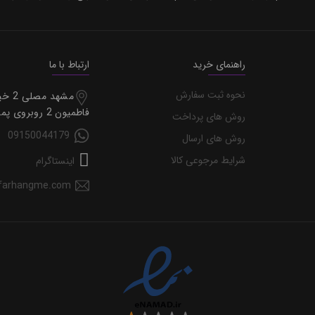
راهنمای خرید
ارتباط با ما
نحوه ثبت سفارش
مشهد مصل
فاطمیون 2 روبروی پمپ گاز
روش های پرداخت
09150044179
روش های ارسال
شرایط مرجوعی کالا
اینستاگرام
farhangme.com