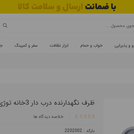
 و پذیرایی
خواب و حمام
ابزار نظافت
سفر و کمپینگ
جه
ظرف نگهدارنده درب دار 3خانه توژی زیباسازان
خلاصه ديدگاه ها
بارکد : 2202002