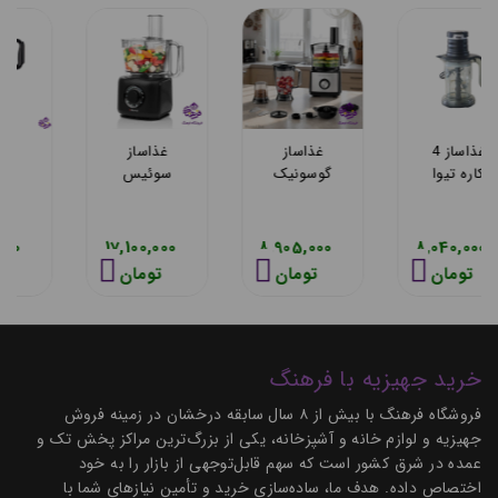
غذاساز
غذاساز 10
غذاساز 4
سوئیس
کاره زنیت
کاره تيوا
پلاس
مدل 1476
مدل MBC
2000
ZFD
S.509
8,040,000
25,760,000
5,900,000
تومان
تومان
تومان
9,000,000
خرید جهیزیه با فرهنگ
فروشگاه فرهنگ با بیش از ۸ سال سابقه درخشان در زمینه فروش
جهیزیه و لوازم خانه و آشپزخانه، یکی از بزرگ‌ترین مراکز پخش تک و
عمده در شرق کشور است که سهم قابل‌توجهی از بازار را به خود
اختصاص داده. هدف ما، ساده‌سازی خرید و تأمین نیازهای شما با