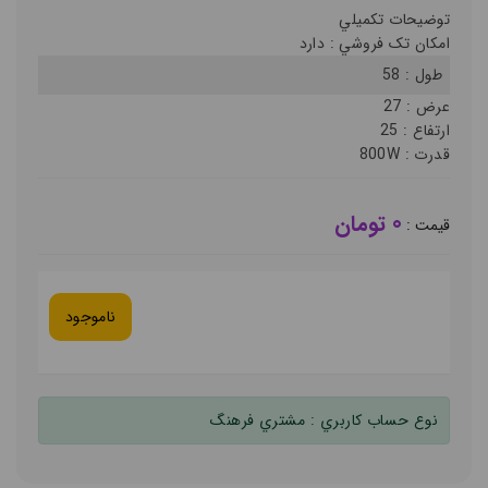
توضيحات تکميلي
امکان تک فروشي :
دارد
طول :
58
عرض :
27
ارتفاع :
25
قدرت :
800W
0 تومان
قيمت :
ناموجود
نوع حساب کاربري :
مشتري فرهنگ