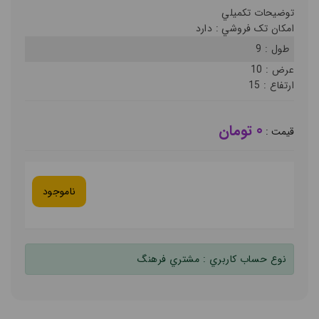
توضيحات تکميلي
امکان تک فروشي :
دارد
طول :
9
عرض :
10
ارتفاع :
15
0 تومان
قيمت :
ناموجود
نوع حساب کاربري :
مشتري فرهنگ