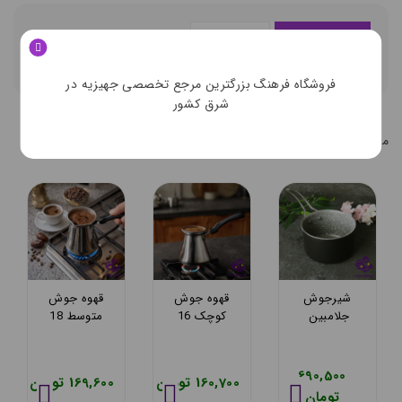
توضيحات تکميلي
ديدگاه کاربران
فروشگاه فرهنگ بزرگترین مرجع تخصصی جهیزیه در
شرق کشور
محصولات مشابه
محصولات مشابه کالاي انتخابي شما
شیرجوش
قهوه جوش
قهوه جوش
جلامبین
کوچک 16
متوسط 18
ملکيان
ملکيان
690,500
160,700 تومان
169,600 تومان
تومان