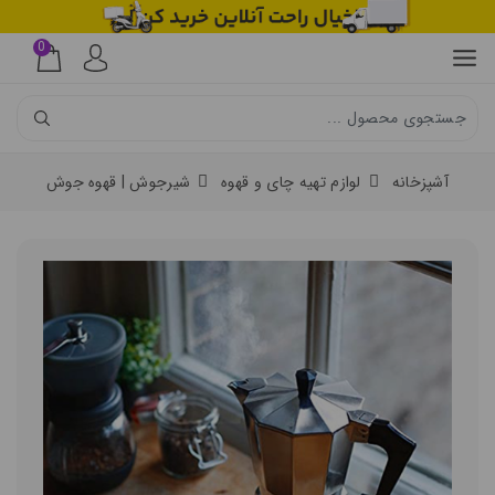
0
آشپزخانه
لوازم تهیه چای و قهوه
شیرجوش | قهوه جوش