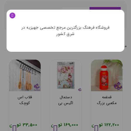
توضيحات تکميلي
ديدگاه کاربران
فروشگاه فرهنگ بزرگترین مرجع تخصصی جهیزیه در
شرق کشور
محصولات مشابه
محصولات مشابه کالاي انتخابي شما
قمقمه
دستمال
قلاب اس
مکعبی بزرگ
اگیس بی
کوچک
سرحد
لاو 3عددی
اریسام 178
122,200 تومان
169,000 تومان
33,500 تومان