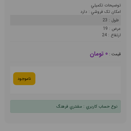
توضيحات تکميلي
امکان تک فروشي :
دارد
طول :
23
عرض :
19
ارتفاع :
24
0 تومان
قيمت :
ناموجود
نوع حساب کاربري :
مشتري فرهنگ