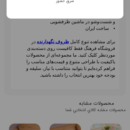
شرق کشور
توضیحات ذکر کنید.
•
تعداد: 1 عدد
•
قابلیت: قابل استفاده در ماکروویو، یخچال و فریزر
و شست‌وشو در ماشین ظرفشویی
•
ساخت ایران
برای مشاهده تنوع کامل
ظروف نگهدارنده
در
فروشگاه فرهنگ فقط کافیست روی دسته‌بندی
موردنظر کلیک کنید
.
ما مجموعه‌ای از محصولات
باکیفیت با طراحی متنوع و قیمت‌های مناسب را
فراهم کرده‌ایم تا بتوانید متناسب با نیاز، سلیقه و
بودجه خود بهترین انتخاب را داشته باشید
.
محصولات مشابه
محصولات مشابه کالاي انتخابي شما