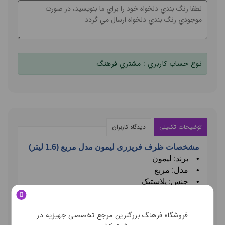
نوع حساب کاربري :
مشتري فرهنگ
توضيحات تکميلي
ديدگاه کاربران
مشخصات ظرف فریزری لیمون مدل مربع (1.6 لیتر)
•
برند: لیمون
•
مدل: مربع
•
جنس: پلاستیک
•
ظرفیت:
1.6
لیتر
•
سایز: 7*20
فروشگاه فرهنگ بزرگترین مرجع تخصصی جهیزیه در
•
رنگبندی: لطفا رنگبندی موردنظر خود را در قسمت