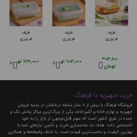
ظرف
فریزری 6
ظرف
فریزری گرد
اسپت
فریزری
ف
200 میلی
لیمون مدل
م
لیتر
چهارخانه
هومکت
کوچک (180
303,100
420,900
82,000 تومان
103,000
3455
گرم)
ه
تومان
تومان
خرید جهیزیه با فرهنگ
فروشگاه فرهنگ با بیش از ۸ سال سابقه درخشان در زمینه فروش
جهیزیه و لوازم خانه و آشپزخانه، یکی از بزرگ‌ترین مراکز پخش تک و
عمده در شرق کشور است که سهم قابل‌توجهی از بازار را به خود
اختصاص داده. هدف ما، ساده‌سازی خرید و تأمین نیازهای شما با
بهترین کیفیت و مناسب‌ترین قیمت است. با حذف واسطه‌ها و همکاری