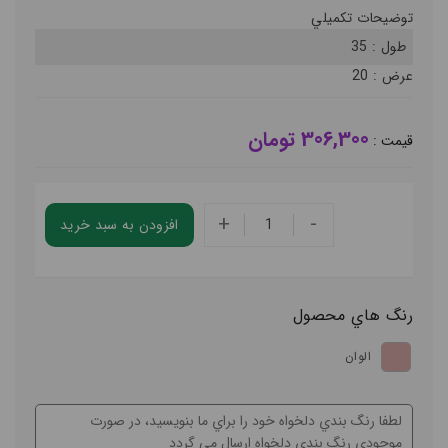
توضيحات تکميلي
طول :
35
عرض :
20
306,300 تومان
قيمت :
+
-
افزودن به سبد خريد
رنگ هاي محصول
الوان