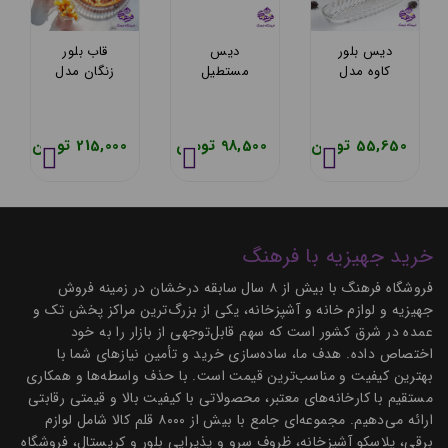
دیس بلور
ديس
قاب بلور
کاوه مدل
مستطیل
زنگان مدل
سانتا 28
زنگان مدل
اپرا صفحه
بیضی
ناپولی
کلاج 1010
( 2 عددی )
55,650 تومان
98,500 تومان
215,000 تومان
خرید جهیزیه با فرهنگ
فروشگاه فرهنگ با بیش از ۸ سال سابقه درخشان در زمینه فروش
جهیزیه و لوازم خانه و آشپزخانه، یکی از بزرگ‌ترین مراکز پخش تک و
عمده در شرق کشور است که سهم قابل‌توجهی از بازار را به خود
اختصاص داده. هدف ما، ساده‌سازی خرید و تأمین نیازهای شما با
بهترین کیفیت و مناسب‌ترین قیمت است. با حذف واسطه‌ها و همکاری
مستقیم با کارخانه‌های معتبر، محصولاتی با کیفیت بالا و قیمتی رقابتی
ارائه می‌دهیم. مجموعه‌ای جامع با بیش از ۸۰۰۰ قلم کالا شامل لوازم
برقی، پلاسکو آشپزخانه، ظروف سرو و پذیرایی بلور و کریستال، فروشگاه