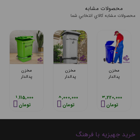
محصولات مشابه
محصولات مشابه کالاي انتخابي شما
مخزن
مخزن
مخزن
پدالدار
پدالدار
پدالدار
هومکت
هومکت
هومکت
مدل گودبین
مدل گودبین
گودبین 180
120 لیتر
100 لیتر
لیتر 6128
0
5,000,000
3,220,000
3,660,000
6111
6122
تومان
تومان
تومان
خرید جهیزیه با فرهنگ