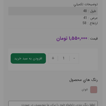
توضيحات تکميلي
طول :
48
عرض :
41
ارتفاع :
58
1,550,000 تومان
قيمت :
+
-
افزودن به سبد خريد
رنگ هاي محصول
الوان