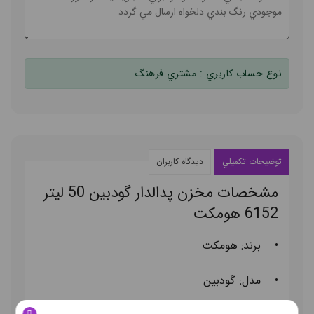
نوع حساب کاربري :
مشتري فرهنگ
توضيحات تکميلي
ديدگاه کاربران
مشخصات
مخزن پدالدار گودبین 50 لیتر
6152 هومکت
•
برند: هومکت
•
مدل:
گودبین