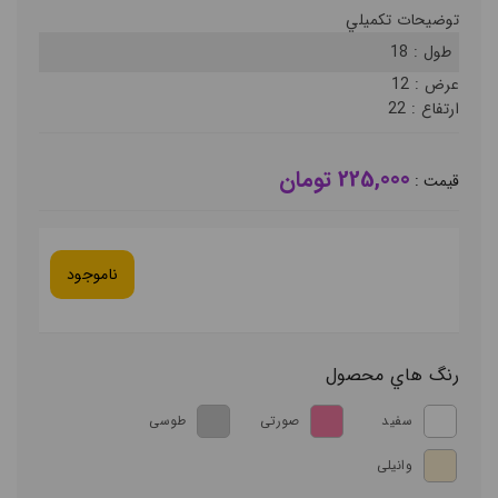
توضيحات تکميلي
طول :
18
عرض :
12
ارتفاع :
22
225,000 تومان
قيمت :
ناموجود
رنگ هاي محصول
سفید
صورتی
طوسی
وانیلی