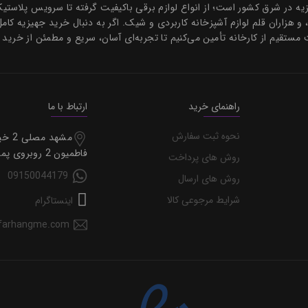
هیزیه در شرق کشور است؛ از انواع لوازم برقی باکیفیت گرفته تا سرویس پلاس
، و هزاران قلم لوازم آشپزخانه کاربردی و شیک. اگر به دنبال خرید جهیزیه کام
 مستقیم از کارخانه تأمین می‌کنیم تا تجربه‌ای آسان، سریع و مطمئن از خرید 
راهنمای خرید
ارتباط با ما
نحوه ثبت سفارش
مشهد مصل
فاطمیون 2 روبروی پمپ گاز
روش های پرداخت
09150044179
روش های ارسال
شرایط مرجوعی کالا
اینستاگرام
farhangme.com