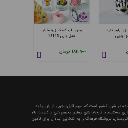
کس دار کاپل
بطری درب فلزی بلور کاوه
بطری اب کو
سازان
مدل اکوا چاپی
مدل پازن 
68,070 تومان
184,900 تومان
 تک و عمده در شرق کشور است که سهم قابل‌توجهی از بازار را به
 مستقیم با کارخانه‌های معتبر، محصولاتی با کیفیت بالا
ظروف سرو و پذیرایی بلور و کریستال، فروشگاه فرهنگ را به انتخابی ایده‌آل برای تأمین