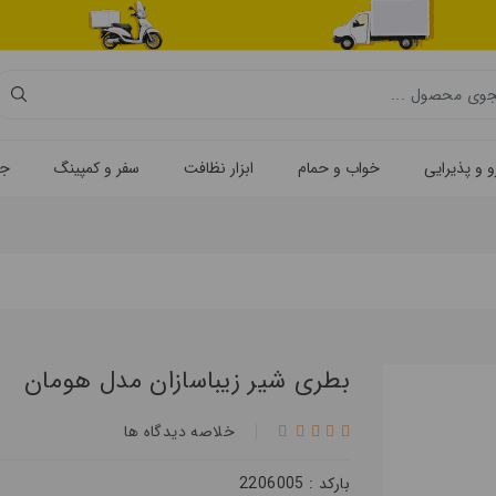
 و پذیرایی
خواب و حمام
ابزار نظافت
سفر و کمپینگ
جه
بطری شیر زیباسازان مدل هومان
خلاصه ديدگاه ها
بارکد : 2206005