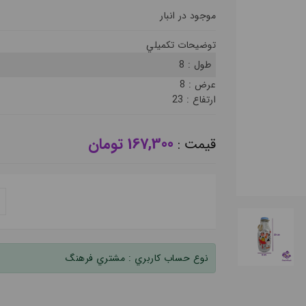
موجود در انبار
توضيحات تکميلي
طول :
8
عرض :
8
ارتفاع :
23
167,300 تومان
قيمت :
نوع حساب کاربري :
مشتري فرهنگ