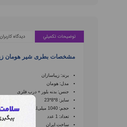
توضيحات تکميلي
ديدگاه کاربران
مشخصات بطری شیر هومان زیب
•
برند: زیباسازان
•
مدل: هومان
•
جنس: بدنه بلور + درب فلزی
•
سایز: 8*8*23
•
حجم: 1040 میلی‌لیتر
•
تعداد: 1 عدد
•
ساخت ایران