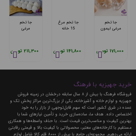
تخم مرغ
جاتخم مرغ
جا تخم
جا تخم 
دربدار
اریسام 273
مرغی لیمون
15 خا
10عددی
مدل
اشکان 
ان 305
کریستال
مزرعه
 تومان
79,000 تومان
171,000 تومان
141,800 تومان
خرید جهیزیه با فرهنگ
فروشگاه فرهنگ با بیش از ۸ سال سابقه درخشان در زمینه فروش
جهیزیه و لوازم خانه و آشپزخانه، یکی از بزرگ‌ترین مراکز پخش تک و
عمده در شرق کشور است که سهم قابل‌توجهی از بازار را به خود
اختصاص داده. هدف ما، ساده‌سازی خرید و تأمین نیازهای شما با
بهترین کیفیت و مناسب‌ترین قیمت است. با حذف واسطه‌ها و همکاری
مستقیم با کارخانه‌های معتبر، محصولاتی با کیفیت بالا و قیمتی رقابتی
ارائه می‌دهیم. مجموعه‌ای جامع با بیش از ۸۰۰۰ قلم کالا شامل لوازم