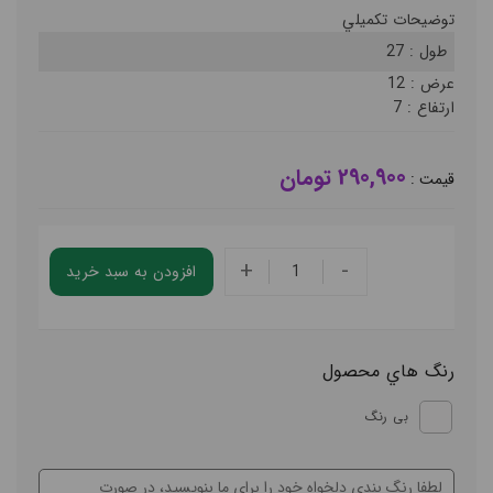
توضيحات تکميلي
طول :
27
عرض :
12
ارتفاع :
7
290,900 تومان
قيمت :
+
-
افزودن به سبد خريد
رنگ هاي محصول
بی رنگ