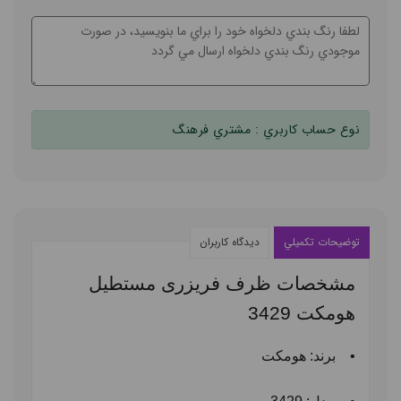
نوع حساب کاربري :
مشتري فرهنگ
توضيحات تکميلي
ديدگاه کاربران
مشخصات ظرف فریزری مستطیل
هومکت 3429
•
برند: هومکت