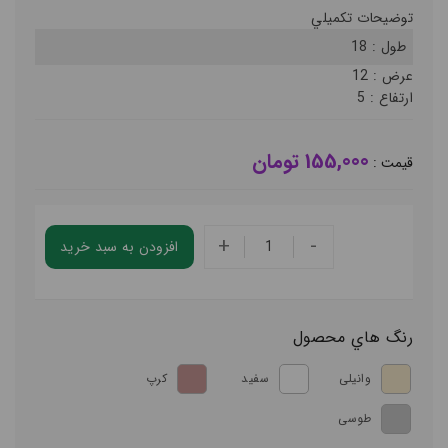
توضيحات تکميلي
طول :
18
عرض :
12
ارتفاع :
5
155,000 تومان
قيمت :
+
-
افزودن به سبد خريد
رنگ هاي محصول
وانیلی
سفید
کرپ
طوسی