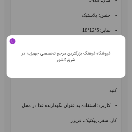
•
مدل: 3429
•
جنس:
پلاستیک
•
سایز: 5*12*18
•
حجم: 630 میلی لیتر
فروشگاه فرهنگ بزرگترین مرجع تخصصی جهیزیه در
شرق کشور
•
تعداد: ۱ عددی
•
رنگبندی: رنگ مورد نظر خود را در توضیحات ذکر
کنید
•
کاربرد: استفاده به عنوان نگهدارنده غذا در محل
کار، سفر، پیکنیک، فریزر