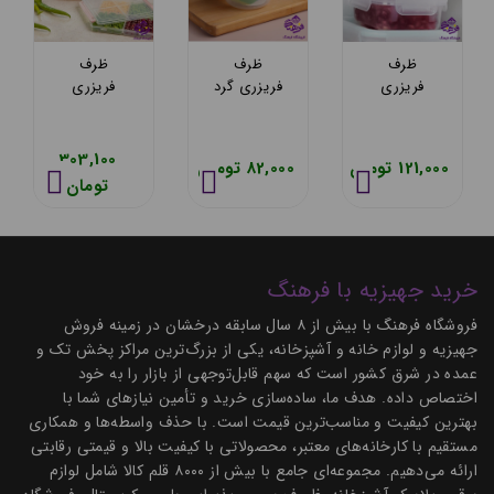
ظرف
ظرف
ظرف
فریزری
فریزری گرد
فریزری
مستطیل
200 میلی
لیمون مدل
480 میلی
لیتر
چهارخانه
لیتر
هومکت
کوچک (180
303,100
121,000 تومان
82,000 تومان
هومکت
3455
گرم)
تومان
3470
خرید جهیزیه با فرهنگ
فروشگاه فرهنگ با بیش از ۸ سال سابقه درخشان در زمینه فروش
جهیزیه و لوازم خانه و آشپزخانه، یکی از بزرگ‌ترین مراکز پخش تک و
عمده در شرق کشور است که سهم قابل‌توجهی از بازار را به خود
اختصاص داده. هدف ما، ساده‌سازی خرید و تأمین نیازهای شما با
بهترین کیفیت و مناسب‌ترین قیمت است. با حذف واسطه‌ها و همکاری
مستقیم با کارخانه‌های معتبر، محصولاتی با کیفیت بالا و قیمتی رقابتی
ارائه می‌دهیم. مجموعه‌ای جامع با بیش از ۸۰۰۰ قلم کالا شامل لوازم