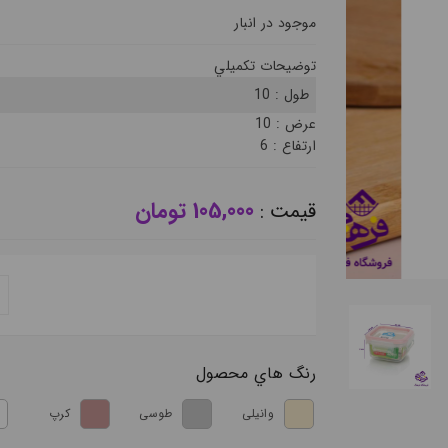
موجود در انبار
توضيحات تکميلي
طول :
10
عرض :
10
ارتفاع :
6
105,000 تومان
قيمت :
رنگ هاي محصول
وانیلی
طوسی
کرپ