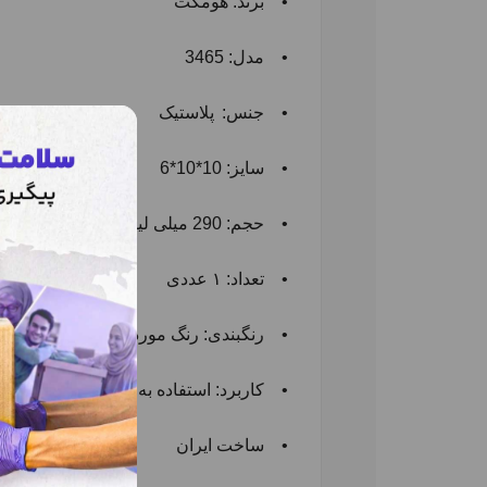
•
برند: هومکت
•
مدل: 3465
•
جنس:
پلاستیک
•
سایز: 10*10*6
•
حجم: 290 میلی لیتر
•
تعداد: ۱ عددی
•
رنگبندی: رنگ مورد نظر خود را در توض
•
کاربرد: استفاده به عنوان نگهدارنده غ
•
ساخت ایران