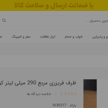
 و پذیرایی
خواب و حمام
ابزار نظافت
سفر و کمپینگ
جه
ظرف فریزری مربع 290 میلی لیتر کوتاه هومکت 3465
خلاصه ديدگاه ها
بارکد : 1630217