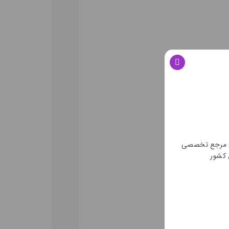
ن مرجع تخصصی
 کشور
 خشک