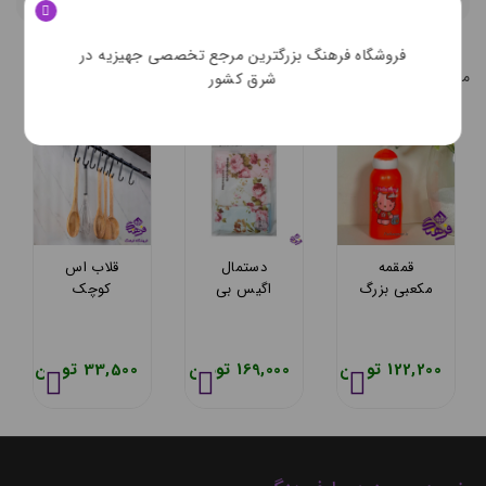
محصولات مشابه
فروشگاه فرهنگ بزرگترین مرجع تخصصی جهیزیه در
محصولات مشابه کالاي انتخابي شما
شرق کشور
قمقمه
دستمال
قلاب اس
مکعبی بزرگ
اگیس بی
کوچک
سرحد
لاو 3عددی
اریسام 178
122,200 تومان
169,000 تومان
33,500 تومان