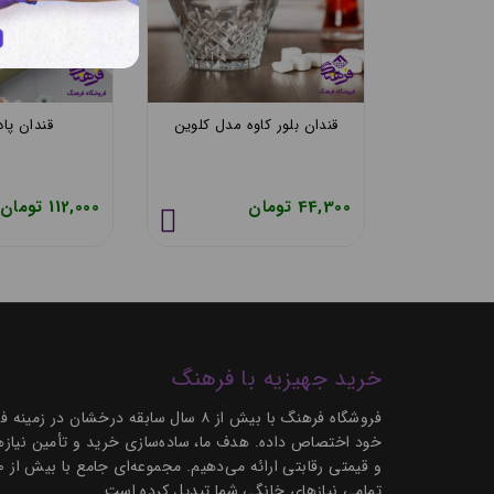
 اصفهان
قندان بلور کاوه مدل زرین
قندان بلور کاوه
38,060 تومان
44,300 تومان
خرید جهیزیه با فرهنگ
فروشگاه فرهنگ با بیش از ۸ سال سابق
خود اختصاص داده. هدف ما، ساده‌سازی خرید و تأمین نیازها
تمامی نیازهای خانگی شما تبدیل کرده است.