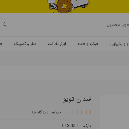
 و پذیرایی
خواب و حمام
ابزار نظافت
سفر و کمپینگ
جه
قندان تویو
خلاصه ديدگاه ها
بارکد : 0130001