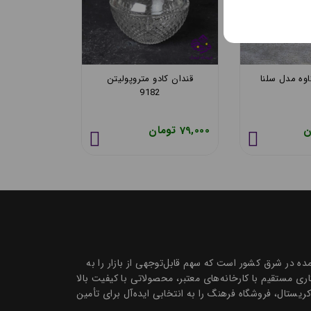
وه مدل سان
قندان بلور کاوه مدل سلنا
قندان کادو 
نتزی
82
44,300 تومان
79,000 تومان
 تک و عمده در شرق کشور است که سهم قابل‌توجهی از بازار را به
 مستقیم با کارخانه‌های معتبر، محصولاتی با کیفیت بالا
ظروف سرو و پذیرایی بلور و کریستال، فروشگاه فرهنگ را به انتخابی ایده‌آل برای تأمین