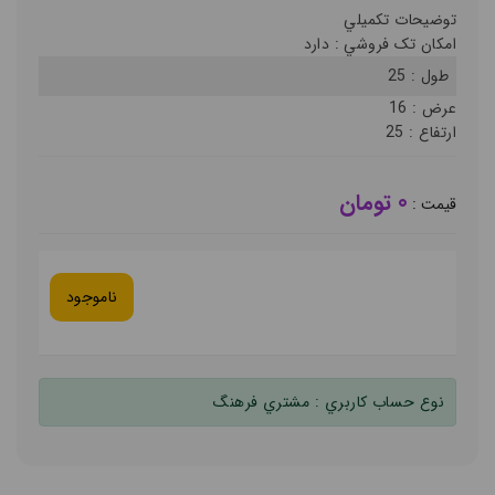
توضيحات تکميلي
امکان تک فروشي :
دارد
طول :
25
عرض :
16
ارتفاع :
25
0 تومان
قيمت :
ناموجود
نوع حساب کاربري :
مشتري فرهنگ