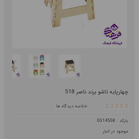
چهارپایه تاشو برند ناصر 518
خلاصه ديدگاه ها
بارکد : 0314558
موجود در انبار