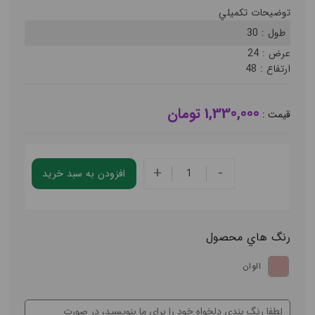
توضيحات تکميلي
طول :
30
عرض :
24
ارتفاع :
48
1,330,000 تومان
قيمت :
+
-
افزودن به سبد خريد
رنگ هاي محصول
الوان