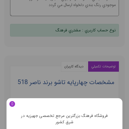
نوع حساب کاربري :
مشتري فرهنگ
توضيحات تکميلي
ديدگاه کاربران
مشخصات چهارپایه تاشو برند ناصر 518
•
برند: ناصر پلاستیک
•
مدل: 518
فروشگاه فرهنگ بزرگترین مرجع تخصصی جهیزیه در
•
سایز:
30*24*48
شرق کشور