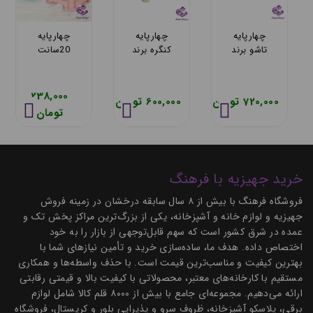
چهارپایه
چهار پایه
چهارپایه
چها
بافت بلند
تسا مدل
حصیری
تاشو
برند ناصر
نیما کد 212
برند ناصر
ناصر 6
1417
867
1,020,000
299,000
780,0 تومان
720,000 تو
تومان
تومان
خرید جهیزیه با فرهنگ
فروشگاه فرهنگ با بیش از ۸ سال سابقه درخشان در زمینه فروش
جهیزیه و لوازم خانه و آشپزخانه، یکی از بزرگ‌ترین مراکز پخش تک و
عمده در شرق کشور است که سهم قابل‌توجهی از بازار را به خود
اختصاص داده. هدف ما، ساده‌سازی خرید و تأمین نیازهای شما با
بهترین کیفیت و مناسب‌ترین قیمت است. با حذف واسطه‌ها و همکاری
مستقیم با کارخانه‌های معتبر، محصولاتی با کیفیت بالا و قیمتی رقابتی
ارائه می‌دهیم. مجموعه‌ای جامع با بیش از ۸۰۰۰ قلم کالا شامل لوازم
برقی، پلاسکو آشپزخانه، ظروف سرو و پذیرایی بلور و کریستال، فروشگاه