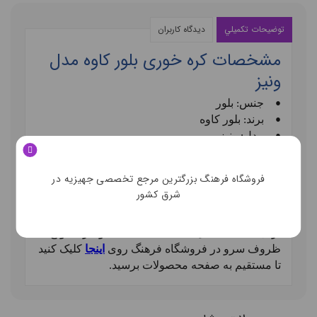
توضيحات تکميلي
ديدگاه کاربران
مشخصات کره خوری بلور کاوه مدل
ونیز
•
جنس: بلور
•
برند: بلور کاوه
•
مدل: ونیز
•
سایز: 9*9*9
•
تعداد: 1 عدد
فروشگاه فرهنگ بزرگترین مرجع تخصصی جهیزیه در
•
بسته بندی:
کادویی
شرق کشور
•
ساخت ایران
برای مشاهده مدل‌ها، مقایسه قیمت‌ها و خرید انواع
ظروف سرو‌ در فروشگاه فرهنگ روی
اینجا
کلیک کنید
تا مستقیم به صفحه محصولات برسید
.