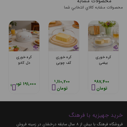
محصولات مشابه
محصولات مشابه کالاي انتخابي شما
کره خوری
کره خوری
کره خوری
بیضی
کف چوبی
دل کادو
لیمون
لیمون
نقاشی
1,110,200
687,400
191,000 تومان
تومان
تومان
خرید جهیزیه با فرهنگ
فروشگاه فرهنگ با بیش از ۸ سال سابقه درخشان در زمینه فروش