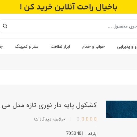
 و پذیرایی
خواب و حمام
ابزار نظافت
سفر و کمپینگ
جه
کشکول پایه دار نوری تازه مدل می
خلاصه ديدگاه ها
بارکد : 7050401