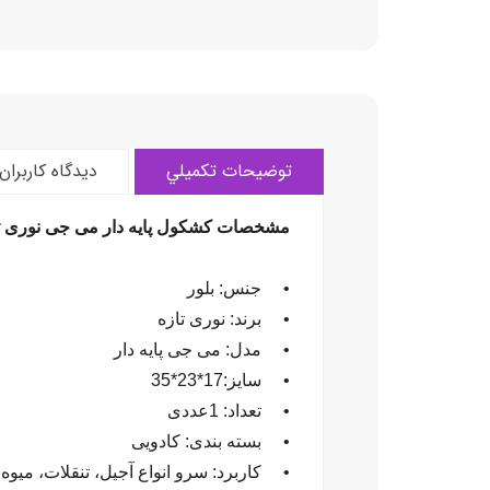
توضيحات تکميلي
ديدگاه کاربران
مشخصات کشکول پایه دار
می جی
نوری ت
• جنس: بلور
• برند: نوری تازه
• مدل: می جی پایه دار
• سایز:17*23*35
• تعداد: 1عددی
• بسته بندی: کادویی
• کاربرد: سرو انواع آجیل
،
تنقلات
،
میوه و