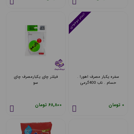
اتمام موجودی
سفره یکبار مصرف اهورا .
فیلتر چای یکبارمصرف چای
حسام . ناب 400گرمی
سو
0 تومان
68,800 تومان