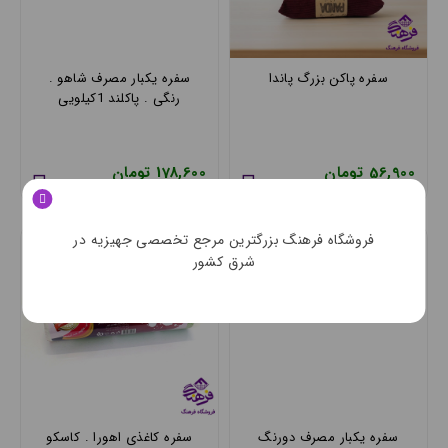
سفره پاکن بزرگ پاندا
سفره یکبار مصرف شاهو .
رنگی . پاکلند 1کیلویی
56,900 تومان
178,600 تومان
فروشگاه فرهنگ بزرگترین مرجع تخصصی جهیزیه در
شرق کشور
سفره یکبار مصرف دورنگ
سفره کاغذی اهورا . کاسکو