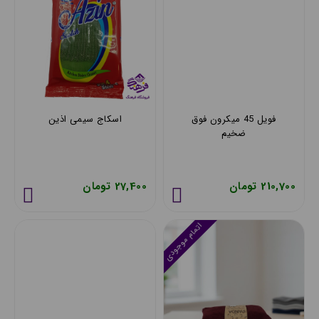
فویل 45 میکرون فوق
اسکاج سیمی اذین
ضخیم
210,700 تومان
27,400 تومان
اتمام موجودی