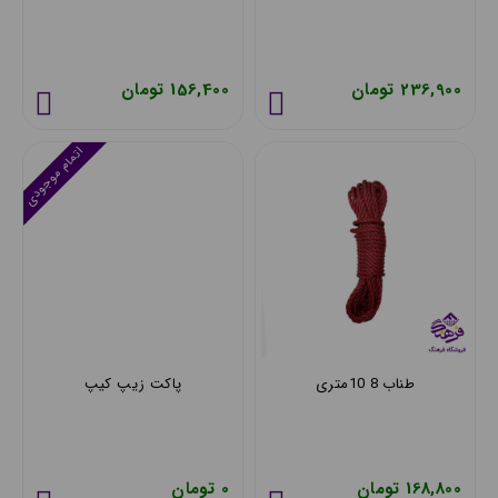
236,900 تومان
156,400 تومان
اتمام موجودی
طناب 8 10متری
پاکت زیپ کیپ
168,800 تومان
0 تومان