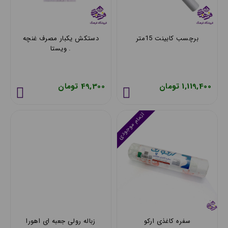
برچسب کابینت 15متر
دستکش یکبار مصرف غنچه
. ویستا
1,119,400 تومان
49,300 تومان
اتمام موجودی
سفره کاغذی ارکو
زباله رولی جعبه ای اهورا