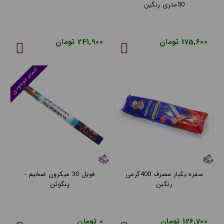
50متری رنگین
175,600 تومان
241,900 تومان
اتمام موجودی
سفره یکبار مصرف 400گرمی
فویل 30 میکرون ضخیم -
رنگین
پنگوئن
126,700 تومان
0 تومان