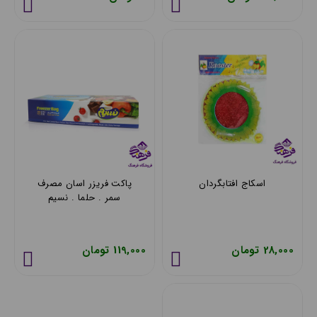
اسکاج افتابگردان
پاکت فریزر اسان مصرف
سمر . حلما . نسیم
200گرمی
28,000 تومان
119,000 تومان